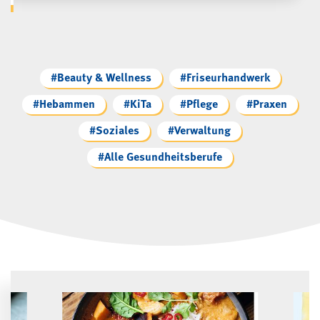
Finde Inhalte für deine Branche:
#Beauty & Wellness
#Friseurhandwerk
#Hebammen
#KiTa
#Pflege
#Praxen
#Soziales
#Verwaltung
#Alle Gesundheitsberufe
Frisch eingetroffen: Neue Artikel