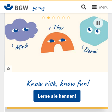
BGW young
Zum Hauptinhalt springen
Seite durchsu
Menü
Slider - aktuelle Themen
Pausi
©
Know risk, know fun!
Lerne sie kennen!