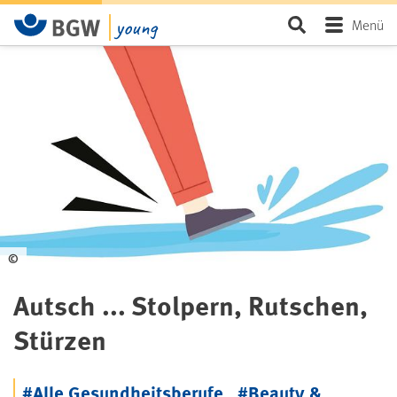
Zum Hauptinhalt springen
Seite durchsu
Menü
©
Autsch ... Stolpern, Rutschen,
Stürzen
#Alle Gesundheitsberufe
,
#Beauty &