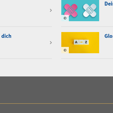
Dei
©
 dich
Glo
©