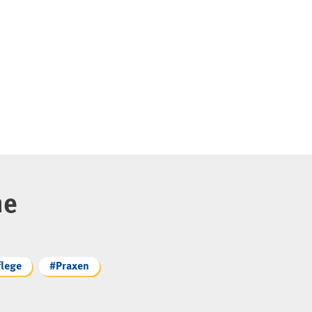
he
flege
#Praxen