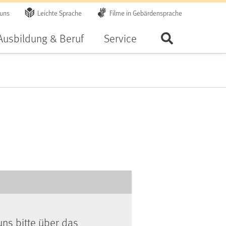
 uns
Leichte Sprache
Filme in Gebärdensprache
Ausbildung & Beruf
Service
Seite durchsu
uns bitte über das